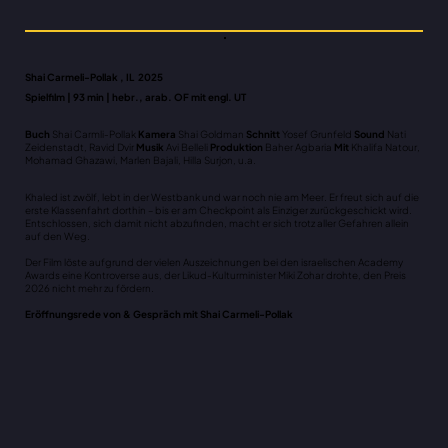
Shai Carmeli-Pollak , IL 2025
Spielfilm | 93 min | hebr., arab. OF mit engl. UT
Buch
Shai Carmli-Pollak
Kamera
Shai Goldman
Schnitt
Yosef Grunfeld
Sound
Nati
Zeidenstadt, Ravid Dvir
Musik
Avi Belleli
Produktion
Baher Agbaria
Mit
Khalifa Natour,
Mohamad Ghazawi, Marlen Bajali, Hilla Surjon, u.a.
Khaled ist zwölf, lebt in der Westbank und war noch nie am Meer. Er freut sich auf die
erste Klassenfahrt dorthin – bis er am Checkpoint als Einziger zurückgeschickt wird.
Entschlossen, sich damit nicht abzufinden, macht er sich trotz aller Gefahren allein
auf den Weg.
Der Film löste aufgrund der vielen Auszeichnungen bei den israelischen Academy
Awards eine Kontroverse aus, der Likud-Kulturminister Miki Zohar drohte, den Preis
2026 nicht mehr zu fördern.
Eröffnungsrede von & Gespräch mit Shai Carmeli-Pollak