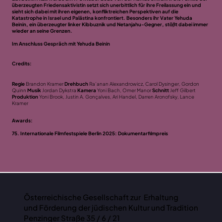
überzeugten Friedensaktivistin setzt sich unerbittlich für ihre Freilassung ein und
sieht sich dabei mit ihren eigenen, konfliktreichen Perspektiven auf die
Katastrophe in Israel und Palästina konfrontiert. Besonders ihr Vater Yehuda
Beinin, ein überzeugter linker Kibbuznik und Netanjahu-Gegner, stößt dabei immer
wieder an seine Grenzen.
Im Anschluss Gespräch mit Yehuda Beinin
Credits:
Regie
Brandon Kramer
Drehbuch
Ra’anan Alexandrowicz, Carol Dysinger, Gordon
Quinn
Musik
Jordan Dykstra
Kamera
Yoni Bach, Omer Manor
Schnitt
Jeff Gilbert
Produktion
Yoni Brook, Justin A. Gonçalves, Ari Handel, Darren Aronofsky, Lance
Kramer
Awards:
75. Internationale Filmfestspiele Berlin 2025: Dokumentarfilmpreis
Österreichische Gesellschaft zur Erhaltung
und Förderung der jüdischen Kultur und Tradition
Penzinger Straße 35 / 6 / 21