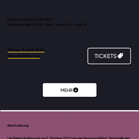
Brandon Kramer, IL/USA 2025
Dokumentarfilm | 93 Min. | hebr./engl. OF m. engl. UT
Montag, 13. April, 20:00
TICKETS
Metro Kinokulturhaus
MEHR
Beschreibung:
Liat Beinin Atzili wurde am 7. Oktober 2023 von der Hamas entführt. Die Familie der