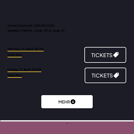
James Vanderbilt, USA/HU 2025
Spielfilm | 148 Min. | engl. OF m. engl. UT
Sonntag, 12. April, 20:00
TICKETS
Votiv Kino
Freitag, 17. April, 20:00
TICKETS
Votiv Kino
MEHR