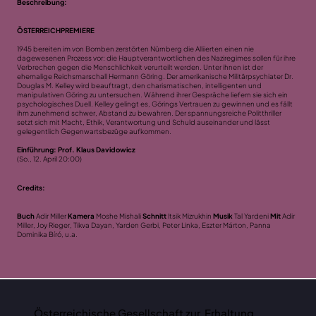
Beschreibung:
ÖSTERREICHPREMIERE
1945 bereiten im von Bomben zerstörten Nürnberg die Alliierten einen nie
dagewesenen Prozess vor: die Hauptverantwortlichen des Naziregimes sollen für ihre
Verbrechen gegen die Menschlichkeit verurteilt werden. Unter ihnen ist der
ehemalige Reichsmarschall Hermann Göring. Der amerikanische Militärpsychiater Dr.
Douglas M. Kelley wird beauftragt, den charismatischen, intelligenten und
manipulativen Göring zu untersuchen. Während ihrer Gespräche liefern sie sich ein
psychologisches Duell. Kelley gelingt es, Görings Vertrauen zu gewinnen und es fällt
ihm zunehmend schwer, Abstand zu bewahren. Der spannungsreiche Politthriller
setzt sich mit Macht, Ethik, Verantwortung und Schuld auseinander und lässt
gelegentlich Gegenwartsbezüge aufkommen.
Einführung: Prof. Klaus Davidowicz
(So., 12. April 20:00)
Credits:
Buch
Adir Miller
Kamera
Moshe Mishali
Schnitt
Itsik Mizrukhin
Musik
Tal Yardeni
Mit
Adir
Miller, Joy Rieger, Tikva Dayan, Yarden Gerbi, Peter Linka, Eszter Márton, Panna
Dominika Bíró, u.a.
Österreichische Gesellschaft zur Erhaltung